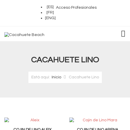
[ES]
Acceso Profesionales
[FR]
[ENG]
TOG
CACAHUETE LINO
Está aquí:
Inicio
Cacahuete Lino
COJIN DE LINO ALEIX
COJIN DE LINO ARENA