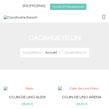
[ES]
[FR]
[ENG]
Accès Professionnel
TOG
CACAHUETE LIN
Vous êtes ici :
Accueil
Cacahuete Lin
COJIN DE LINO ALEIX
COJIN DE LINO ARENA
26,00 €
24,00 €