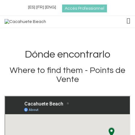
[ES]
[FR]
[ENG]
Accès Professionnel
TOG
Dónde encontrarlo
Where to find them - Points de
Vente