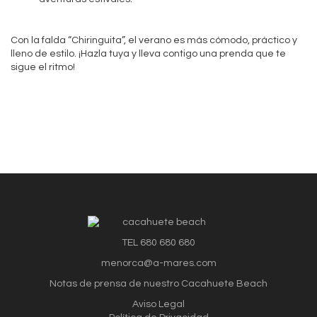
Con la falda “Chiringuita”, el verano es más cómodo, práctico y
lleno de estilo. ¡Hazla tuya y lleva contigo una prenda que te
sigue el ritmo!
TEL 680 680 680
menorca@a-mares.com
Notas de prensa de nuestro Cacahuete Beach
Aviso Legal